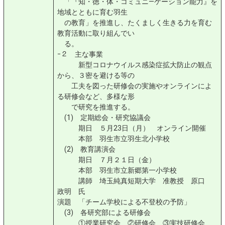
「『知・徳・体・コミュニ―ケーション能力』を
地域とともに育む羽生
の教育」を推進し、たくましく生きる力を育む
教育活動に取り組んでい
る。
ｰ２ 主な事業
新型コロナウイルス感染症拡大防止の観点
から、３密を避ける等の
工夫を図った研修会の実施やオンラインによ
る研修会など、多様な形
で研究を推進する。
(1) 定期総会・研究協議会
期日 ５月23日（月） オンライン開催
本部 羽生市立羽生北小学校
(2) 教育講演会
期日 ７月２１日（金）
本部 羽生市立新郷第一小学校
講師 埼玉純真短期大学 准教授 原口
政明 氏
演題 「チーム学校による不登校の予防」
(3) 各研究部による研修会
①授業研究会 ②研修会 ③実技研修会