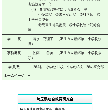
④施設見学 等
(4) 各研究部主催による展覧会 等
①硬筆展 ②書きぞめ展 ③科学展 ④小
中学校音楽会
⑤児童生徒美術展 ⑥小学校陸上記録会
等
会 長
- 清水 乃理子 （羽生市立新郷第二小学校校
長）
事務局長
- 佐藤 善英 （羽生市立新郷第二小学校教
頭）
会 員 数
ｰ 284名 小学校11校 中学校3校 28の研究部
ホームページ
–
埼玉県連合教育研究会
埼玉県連合教育研究会 事務局