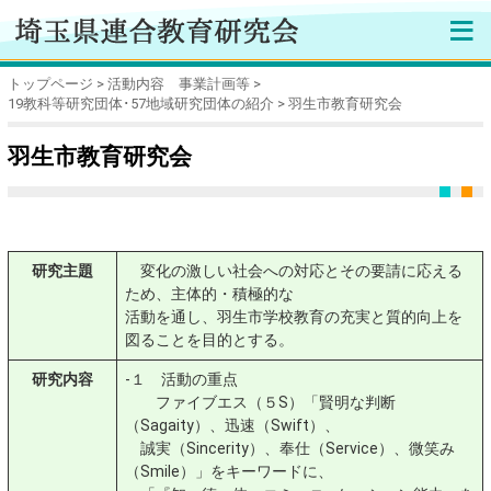
≡
トップページ
活動内容 事業計画等
19教科等研究団体･57地域研究団体の紹介
羽生市教育研究会
羽生市教育研究会
研究主題
変化の激しい社会への対応とその要請に応える
ため、主体的・積極的な
活動を通し、羽生市学校教育の充実と質的向上を
図ることを目的とする。
研究内容
-１ 活動の重点
ファイブエス（５S）「賢明な判断
（Sagaity）、迅速（Swift）、
誠実（Sincerity）、奉仕（Service）、微笑み
（Smile）」をキーワードに、