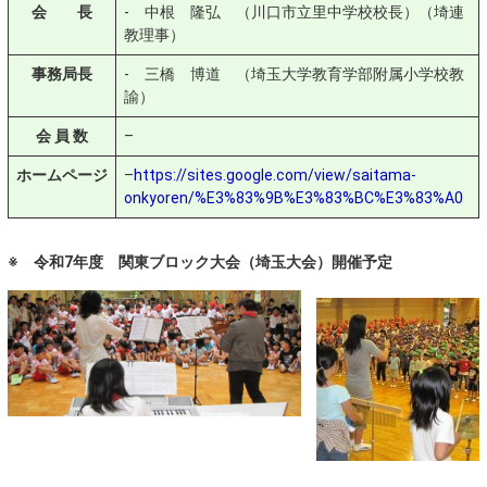
会 長
- 中根 隆弘 （川口市立里中学校校長）（埼連
教理事）
事務局長
- 三橋 博道 （埼玉大学教育学部附属小学校教
諭）
会 員 数
–
ホームページ
–
https://sites.google.com/view/saitama-
onkyoren/%E3%83%9B%E3%83%BC%E3%83%A0
※ 令和7年度 関東ブロック大会（埼玉大会）開催予定