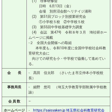
(1) 理事研修会
日時 6月13日（金）
会場 別所沼会館ヘリテイジ浦和
(2) 第51回ブロック別授業研究会
①小学校５校 ②中学校５校
(3) 第55回中学校基礎学力調査
(4) 会誌 第47号 令和８年３月 埼社研ホー
ムページに掲載
-２ 全国大会開催への取組
本年度も、令和10年度に全国中学校社会科教
育研究大会に
向けての研究を小・中学校で協働して進めてい
る。
会 長
- 髙田 信太郎 （さいたま市立仲本小学校校
長）
事務局長
- 細野 悠司 （埼玉大学教育学部附属中学校教
諭）
会 員 数
–
ホームページ
-
https://saisyaken.jp
埼玉県社会科教育研究会