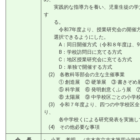
実践的な指導力を養い、児童生徒の学力
す
る。
令和7年度より、授業研究会の開催方
選択できるようにした。
A：同日開催方式（令和８年度は、9月
B：学校訪問日に充てる方式
C：地区授業研究会に充てる方式
D：単独で開催する方式
(2) 各教科等部会の主な主催事業
① 創造展 ② 硬筆展 ③ 書きぞめ展
⑤ 科学展 ⑥ 発明創意くふう展 ⑦
⑧ 太陽展 ⑨ 中学校区ごとの小学校
(3) 令和７年度より、四つの中学校区
り、
各中学校くによる研究発表を実施し
(4) その他必要な事項
会 長
- 小暮 孝明 （志木市立志木第四小学