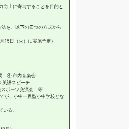
向上に寄与することを目的と
法を、以下の四つの方式から
15日（火）に実施予定）
 ④ 市内音楽会
 英語スピーチ
スポーツ交流会 等
全てが、小中一貫型小中学校とな
ている。
校校長）