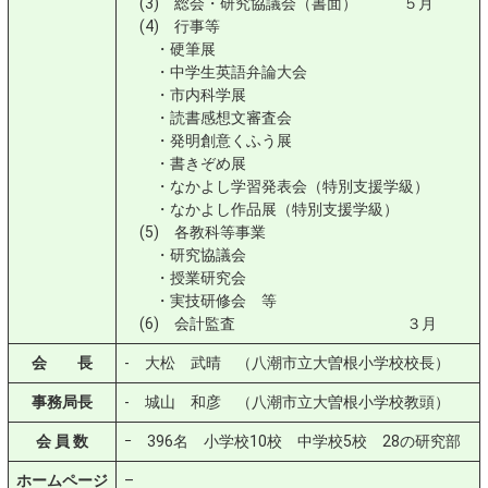
(3) 総会・研究協議会（書面） ５月
(4) 行事等
・硬筆展
・中学生英語弁論大会
・市内科学展
・読書感想文審査会
・発明創意くふう展
・書きぞめ展
・なかよし学習発表会（特別支援学級）
・なかよし作品展（特別支援学級）
(5) 各教科等事業
・研究協議会
・授業研究会
・実技研修会 等
(6) 会計監査 ３月
会 長
- 大松 武晴 （八潮市立大曽根小学校校長）
事務局長
- 城山 和彦 （八潮市立大曽根小学校教頭）
会 員 数
ｰ 396名 小学校10校 中学校5校 28の研究部
ホームページ
–